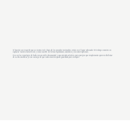
Si buscáis un recuerdo que se sienta real y huís de los posados incómodos, estáis en el lugar adecuado. Mi trabajo consiste en
capturar vuestra historia tal y como sucede: de forma espontánea, auténtica y sin interrupciones.
Creo en los reportajes de boda con un estilo documental y una mirada artística, para parejas que simplemente quieren disfrutar
de su día mientras yo me encargo de que cada emoción quede guardada para siempre.