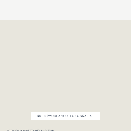
@CUERVOBLANCO_FOTOGRAFIA
© 2026 CUERVO BLANCO FOTOGRAFÍA. |
BASES LEGALES