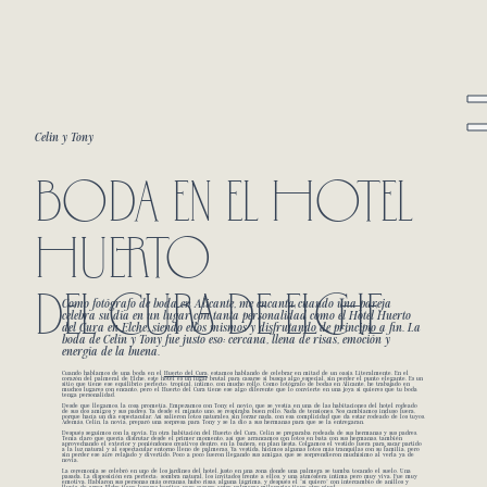
Celin y Tony
BODA EN EL HOTEL
HUERTO
DEL CURA DE ELCHE
Como fotógrafo de boda en Alicante, me encanta cuando una pareja
celebra su día en un lugar con tanta personalidad como el Hotel Huerto
del Cura en Elche, siendo ellos mismos y disfrutando de principio a fin. La
boda de Celín y Tony fue justo eso: cercana, llena de risas, emoción y
energía de la buena.
Cuando hablamos de una boda en el
Huerto del Cura
, estamos hablando de celebrar en mitad de un oasis. Literalmente. En el
corazón del palmeral de Elche, este hotel es un lugar brutal para casarse si buscas algo especial, sin perder el punto elegante. Es un
sitio que tiene ese equilibrio perfecto: tropical, íntimo, con mucho rollo. Como fotógrafo de bodas en Alicante, he trabajado en
muchos lugares con encanto, pero el Huerto del Cura tiene ese algo diferente que lo convierte en una joya si quieres que tu boda
tenga personalidad.
Desde que llegamos, la cosa prometía. Empezamos con Tony, el novio, que se vestía en una de las habitaciones del hotel rodeado
de sus dos amigos y sus padres. Ya desde el minuto uno, se respiraba buen rollo. Nada de tensiones. Nos cambiamos incluso fuera,
porque hacía un día espectacular. Así salieron fotos naturales, sin forzar nada, con esa complicidad que da estar rodeado de los tuyos.
Además, Celin, la novia, preparó una sorpresa para Tony y se la dio a sus hermanas para que se la entregaran.
Después seguimos con la novia. En otra habitación del Huerto del Cura, Celin se preparaba rodeada de sus hermanas y sus padres.
Tenía claro que quería disfrutar desde el primer momento, así que arrancamos con fotos en bata con sus hermanas, también
aprovechando el exterior y poniéndonos creativos dentro, en la bañera, en plan fiesta. Colgamos el vestido fuera para sacar partido
a la luz natural y al espectacular entorno lleno de palmeras. Ya vestida, hicimos algunas fotos más tranquilas con su familia, pero
sin perder ese aire relajado y divertido. Poco a poco fueron llegando sus amigas, que se sorprendieron muchísimo al verla ya de
novia.
La ceremonia se celebró en uno de los jardines del hotel, justo en una zona donde una palmera se tumba tocando el suelo. Una
pasada. La disposición era perfecta: sombra natural, los invitados frente a ellos, y una atmósfera íntima pero muy viva. Fue muy
emotiva. Hablaron sus personas más cercanas, hubo risas, alguna lágrima, y después el “sí quiero” con intercambio de anillos y