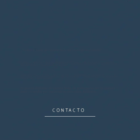
¡Vamos a hacer de vuestra boda un recuerdo inolvidable!
Si buscas un fotógrafo de bodas en Alicante que capture tu día tal y como es, sin artificios ni poses forzadas, estás en el
lugar adecuado. Mi enfoque es documental, dejando que cada momento fluya de manera natural, para que cuando veas tus
fotos dentro de años, revivas cada emoción tal como ocurrió.
Alicante ofrece escenarios únicos para celebrar el amor, desde calas escondidas hasta fincas con encanto. Pero más allá del
lugar, lo importante sois vosotros, vuestra historia y cómo la vivís. Mi trabajo es contarla con imágenes que os representen,
sin interferencias ni guiones predefinidos.
Si queréis disfrutar de vuestra boda sin preocuparos por la cámara y
tener recuerdos que realmente os emocionen, hablemos.
CONTACTO