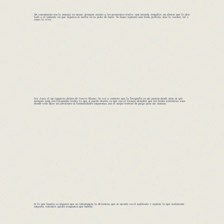
Me encontrarás con la cámara en mano, siempre atento a los momentos reales: una mirada cómplice, un abrazo que lo dice
todo o el instante en que alguien se suelta en la pista de baile. No busco capturar una boda perfecta, sino la vuestra, tal y
como la vivís.
Soy Joan, el ojo inquieto detrás de Cuervo Blanco. No voy a contarte que la fotografía es mi pasión desde niño ni que
siempre soñé con fotografiar bodas. Lo que sí puedo decirte es que con el tiempo descubrí que las bodas auténticas, esas
donde todo fluye sin presiones ni formalidades impuestas, son el mejor terreno de juego para mi cámara.
Si lo que buscáis es alguien que no interrumpa la diversión, que se mezcle en el ambiente y capture lo que realmente
importa, entonces, quizás tengamos que hablar.