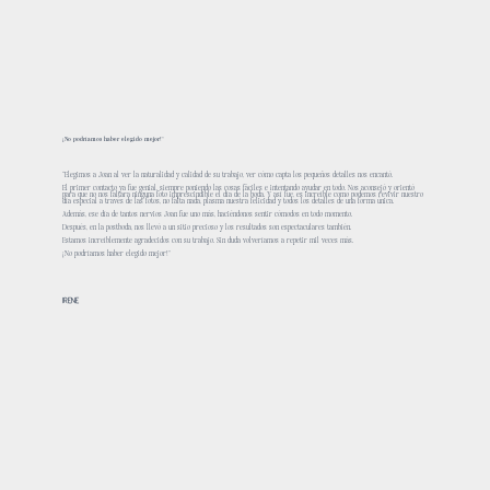
¡No podríamos haber elegido mejor!”
“Elegimos a Joan al ver la naturalidad y calidad de su trabajo, ver cómo capta los pequeños detalles nos encantó.
El primer contacto ya fue genial, siempre poniendo las cosas fáciles e intentando ayudar en todo. Nos aconsejó y orientó
para que no nos faltara ninguna foto imprescindible el día de la boda. Y así fue, es increíble como podemos revivir nuestro
día especial a través de las fotos, no falta nada, plasma nuestra felicidad y todos los detalles de una forma única.
Además, ese día de tantos nervios Joan fue uno más, haciéndonos sentir cómodos en todo momento.
Después, en la postboda, nos llevó a un sitio precioso y los resultados son espectaculares también.
Estamos increíblemente agradecidos con su trabajo. Sin duda volveríamos a repetir mil veces más.
¡No podríamos haber elegido mejor!”
IRENE