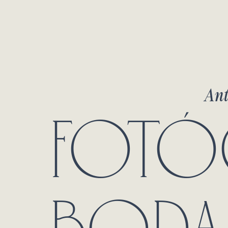
Ant
FOTÓ
BODA 