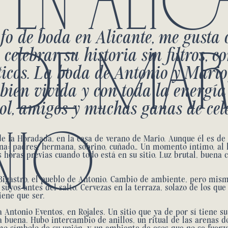
 DE MAR
fo de boda en Alicante, me gusta
 celebrar su historia sin filtros, 
icos. La boda de Antonio y Mario
 bien vivida y con toda la energía
Sol, amigos y muchas ganas de cel
NIO
de la Horadada, en la casa de verano de Mario. Aunque él es de 
ana: padres, hermana, sobrino, cuñado… Un momento íntimo, al 
s horas previas cuando todo está en su sitio. Luz brutal, buen
igastro, el pueblo de Antonio. Cambio de ambiente, pero misma
s suyos antes del salto. Cervezas en la terraza, solazo de los que
iene que ser.
a Antonio Eventos
, en Rojales. Un sitio que ya de por sí tiene s
a buena. Hubo intercambio de anillos, un ritual de las arenas 