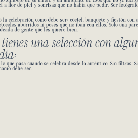
mo símbolo de su unión, y un ambiente de esos que no se fuerz
l a flor de piel y sonrisas que no había que pedir. Ser fotógra
.
egó la celebración como debe ser: cóctel, banquete y fiestón con
otocolos aburridos ni poses que no iban con ellos. Solo una pare
deada de gente que les quiere bien.
 tienes una selección con algu
 día:
o que pasa cuando se celebra desde lo auténtico. Sin filtros. S
 como debe ser.