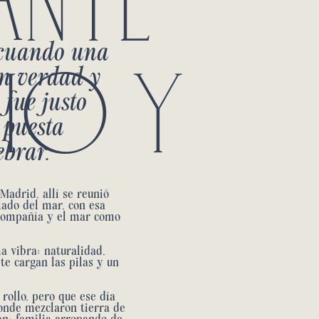
IO Y
 cuando una
con verdad y
 fue justo
 puesta
ebrar.
Madrid, allí se reunió
lado del mar, con esa
a compañía y el mar como
 vibra: naturalidad,
 te cargan las pilas y un
u rollo, pero que ese día
donde mezclaron tierra de