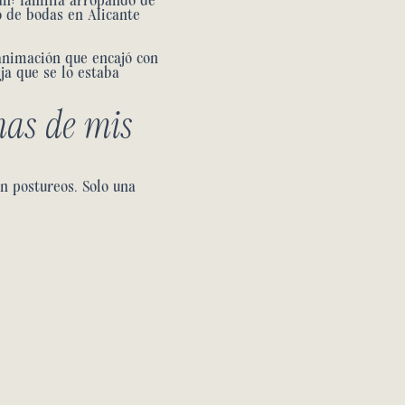
an: familia arropando de
fo de bodas en Alicante
 animación que encajó con
ja que se lo estaba
nas de mis
in postureos. Solo una