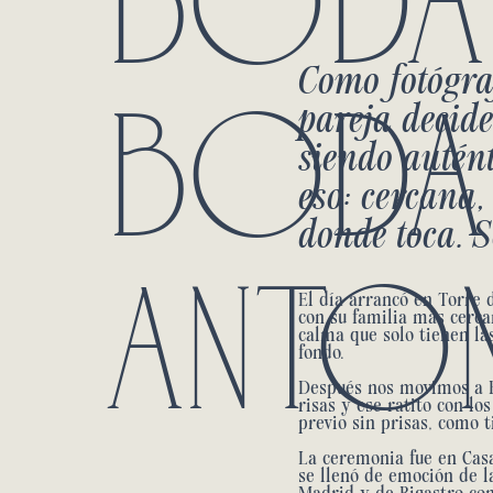
BODA
Como fotógra
pareja decide
siendo autént
eso: cercana,
donde toca. 
ANTO
El día arrancó en Torre 
con su familia más cerc
calma que solo tienen la
fondo.
Después nos movimos a B
risas y ese ratito con lo
previo sin prisas, como t
La ceremonia fue en
Cas
se llenó de emoción de l