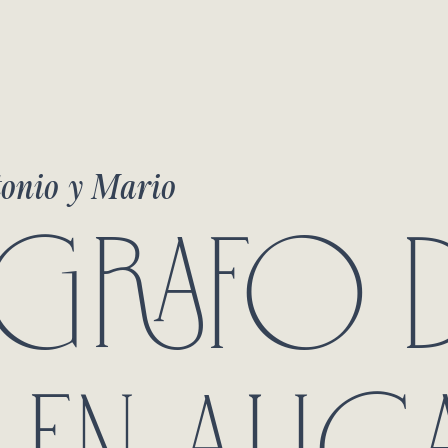
onio y Mario
GRAFO 
EN ALICA