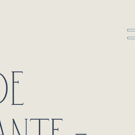
DE
NTE –