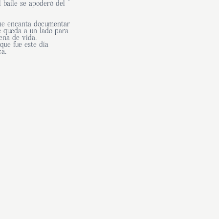
l baile se apoderó del
 me encanta documentar
e queda a un lado para
lena de vida.
que fue este día
ca.